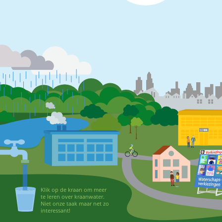
Klik op de kraan om meer
te leren over kraanwater.
Niet onze taak maar net zo
interessant!